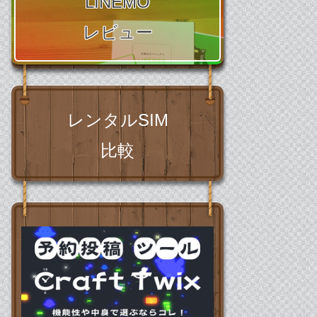
LINEMO
縛りなし光回線
レビュー
比較
レンタルSIM
比較