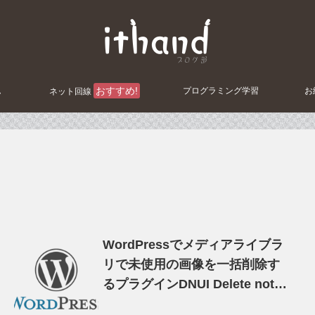
おすすめ!
ム
プログラミング学習
お
ネット回線
WordPressでメディアライブラ
リで未使用の画像を一括削除す
るプラグインDNUI Delete not
used image