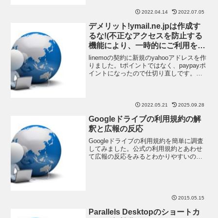
が、こっちでソフトを
2022.04.14
2022.07.05
デメリット!ymail.ne.jpは作成す
るな!(不正なアクセスを防止する
機能により、一時的にご利用を制
限しています。)
linemoの契約に新規のyahooアドレスを作
りました。tポイントではなく、paypayポ
イントになったので仕切り直しです。た
だ、かなり作りが悪い気がしました。個
人的にもプログラムは書くため、こうい
う仕様にはしたくないですね。。 メール
ア
2022.05.21
2025.09.28
Googleドライブの利用規約の解
釈と広報の反応
Googleドライブの利用規約を簡単に調査
してみました。公式の利用規約とあわせ
て広報の反応をみるとわかりやすいので
はないかと思います。NAVERまとめの
Googleドライブの解釈は恣意的Googleド
ライブを利用してファイルをアップする
と、
2015.05.15
Parallels Desktopのショートカ