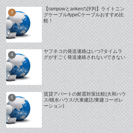
【rampowとankerの評判】ライトニン
グケーブル/typeCケーブルおすすめ比
較！
ヤフネコの発送連絡はいつ?タイムラ
グがすごく発送連絡されない/できない
賃貸アパートの耐震対策比較(大和ハウ
ス/積水ハウス/大東建託/東建コーポレ
ーション)