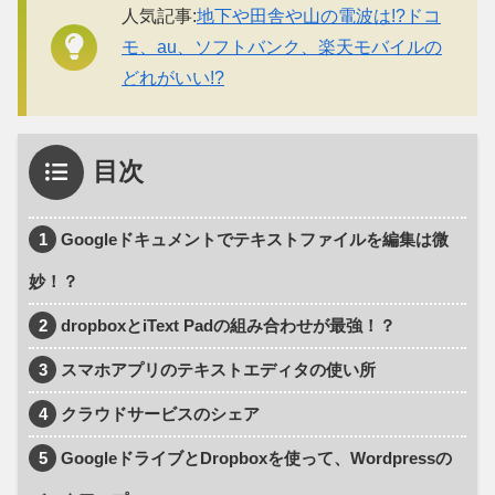
人気記事:
地下や田舎や山の電波は!?ドコ
モ、au、ソフトバンク、楽天モバイルの
どれがいい!?
目次
1
Googleドキュメントでテキストファイルを編集は微
妙！？
2
dropboxとiText Padの組み合わせが最強！？
3
スマホアプリのテキストエディタの使い所
4
クラウドサービスのシェア
5
GoogleドライブとDropboxを使って、Wordpressの