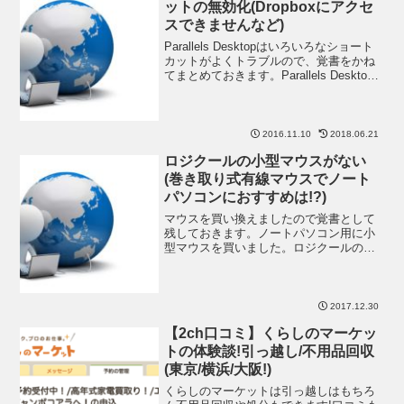
ットの無効化(Dropboxにアクセ
スできませんなど)
Parallels Desktopはいろいろなショート
カットがよくトラブルので、覚書をかね
てまとめておきます。Parallels Desktop
でWindowsのdropboxのショートカットが
開かない(\\Mac\Dropboxにアクセス
2016.11.10
2018.06.21
ロジクールの小型マウスがない
(巻き取り式有線マウスでノート
パソコンにおすすめは!?)
マウスを買い換えましたので覚書として
残しておきます。ノートパソコン用に小
型マウスを買いました。ロジクールの小
型マウスがない!巻き取り式といえばロジ
クールのレーザーマウスV120だったので
すがロジクールのレーザーマウスV120を
愛用してきまし
2017.12.30
【2ch口コミ】くらしのマーケッ
トの体験談!引っ越し/不用品回収
(東京/横浜/大阪!)
くらしのマーケットは引っ越しはもちろ