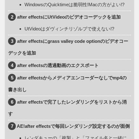
WindowsのQuicktimeは脆弱性!Macの方がよい!?
2
after effectsにUtVideoのビデオコーデックを追加
UtVideoはダヴィンチリゾルブで使えない!?
3
after effectsにgrass valley code optionのビデオコー
デックを追加
4
after effectsの透過動画のエクスポート
5
after effectsからメディアエンコーダーなしでmp4の
書き出し
6
after effectsで完了したレンダリングをリストから消
す
7
AE!after effectsで毎回レンダリング設定するのが面倒
レンダキューの「複製」と「ファイル名と一緒に